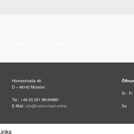
en? Interessieren Sie sich für ein Produkt und möchten darüber
SCHREIBEN SIE MIR ODER RUFEN SIE AN!
Hörsterstraße 46
Öffnun
D – 48143 Münster
Di - Fr
Tel.: +49 (0) 251 98164880
E-Mail:
info@meine-insel.online
Sa
Links