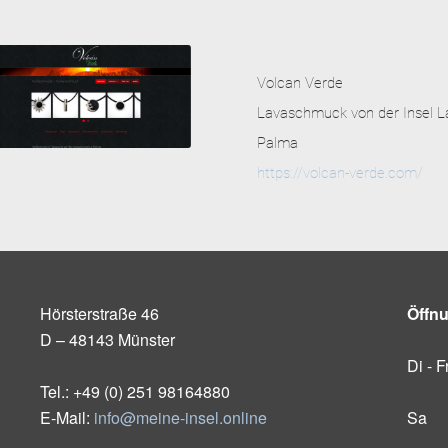
Volcan Verde
Lavaschmuck von der Insel L
Palma
https://volcan-verde.com/
Hörsterstraße 46
Öffn
D – 48143 Münster
Di - F
Tel.: +49 (0) 251 98164880
E-Mail:
info@meine-insel.online
Sa