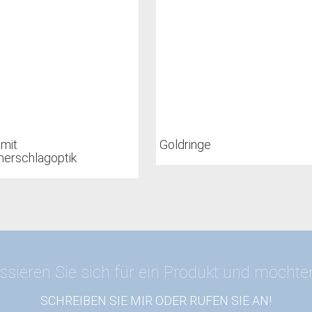
 mit
Goldringe
rschlagoptik
ssieren Sie sich für ein Produkt und möcht
SCHREIBEN SIE MIR ODER RUFEN SIE AN!