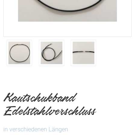
Kautschukband
Edelstahlverschluss
in verschiedenen Längen