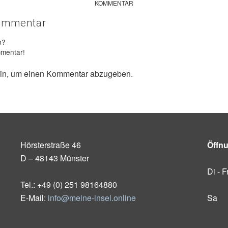
KOMMENTAR
Kommentar
n?
mmentar!
in, um einen Kommentar abzugeben.
Hörsterstraße 46
Öffn
D – 48143 Münster
Di - F
Tel.: +49 (0) 251 98164880
E-Mail:
info@meine-insel.online
Sa