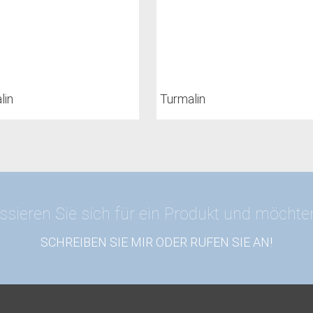
lin
Turmalin
ssieren Sie sich für ein Produkt und möcht
SCHREIBEN SIE MIR ODER RUFEN SIE AN!